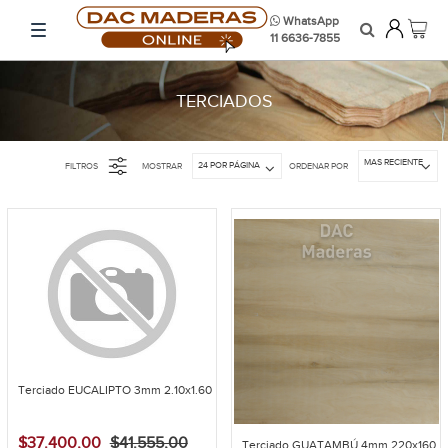
WhatsApp
11 6636-7855
TERCIADOS
MAS RECIENTE
24 POR PÁGINA
FILTROS
MOSTRAR
ORDENAR POR
Terciado EUCALIPTO 3mm 2.10x1.60
$37.400,00
$41.555,00
Terciado GUATAMBÚ 4mm 220x160