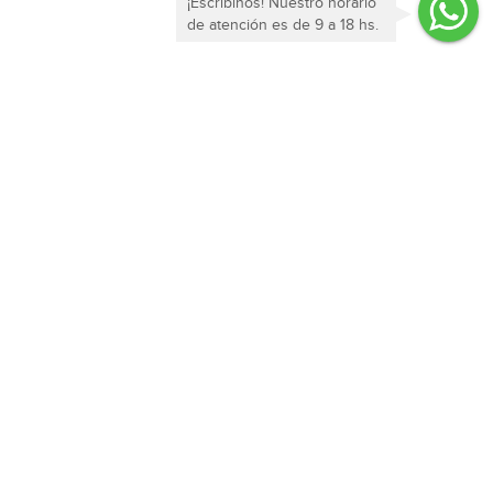
¡Escribinos! Nuestro horario
de atención es de 9 a 18 hs.
Enterate de todas nuestras ofertas y novedades!
SUSCRIBIRME
Sobre Nostros
Contacto