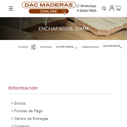
WhatsApp
11 6636-7855
ENCHAPADOS 30MM
MAS RECIENTE
24 POR PÁGINA
FILTROS
MOSTRAR
ORDENAR POR
Información
Envíos
Formas de Pago
Centro de Entregas
Contacto