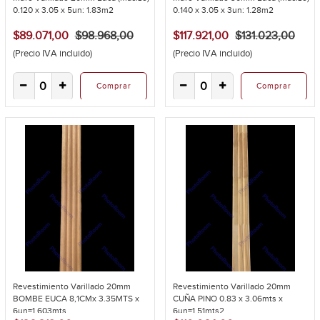
0.120 x 3.05 x 5un: 1.83m2
0.140 x 3.05 x 3un: 1.28m2
$89.071,00
$98.968,00
$117.921,00
$131.023,00
(Precio IVA incluido)
(Precio IVA incluido)
Comprar
Comprar
Revestimiento Varillado 20mm
Revestimiento Varillado 20mm
BOMBE EUCA 8,1CMx 3.35MTS x
CUÑA PINO 0.83 x 3.06mts x
6un=1.603mts...
6un=1.51mts2