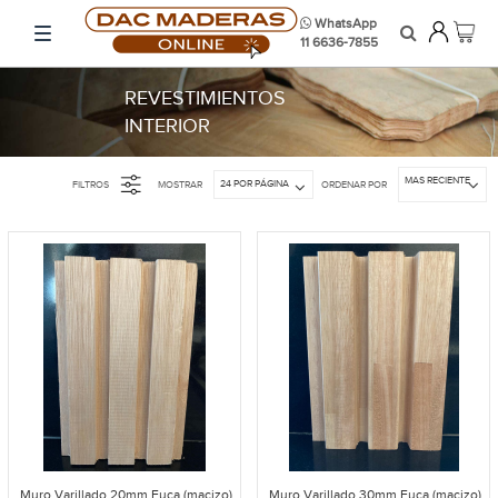
WhatsApp
11 6636-7855
REVESTIMIENTOS
INTERIOR
MAS RECIENTE
24 POR PÁGINA
FILTROS
MOSTRAR
ORDENAR POR
Muro Varillado 20mm Euca (macizo)
Muro Varillado 30mm Euca (macizo)